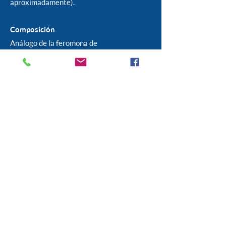
aproximadamente).
Composición
Análogo de la feromona de
apaciguamiento canino 2%; Isopropanol c.
s. p. 60 ml.
Descargar ficha
Ver Producto
Realizá tu
consulta
Hacé tu consulta y pronto nos
pondremos en contacto contigo.